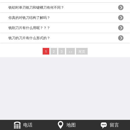
铣铝时单刃铣刀和键槽刀有何不同？
你真的对铣刀结构了解吗？
铣削刀片有什么用呢？？？
铣刀的刀片有什么形式的？
1
2
3
>>
尾页
电话
地图
留言