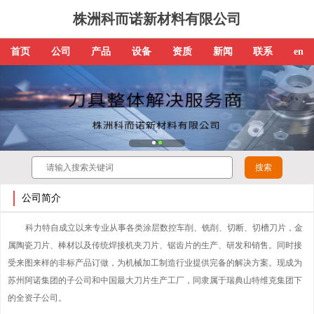
株洲科而诺新材料有限公司
首页
公司
产品
设备
资质
新闻
联系
en
公司简介
科力特自成立以来专业从事各类涂层数控车削、铣削、切断、切槽刀片，金
属陶瓷刀片、棒材以及传统焊接机夹刀片、锯齿片的生产、研发和销售。同时接
受来图来样的非标产品订做，为机械加工制造行业提供完备的解决方案。现成为
苏州阿诺集团的子公司和中国最大刀片生产工厂，同隶属于瑞典山特维克集团下
的全资子公司。
硬质合金数控刀片