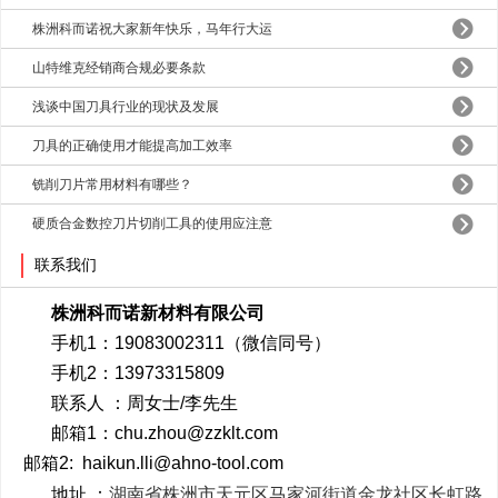
株洲科而诺祝大家新年快乐，马年行大运
山特维克经销商合规必要条款
浅谈中国刀具行业的现状及发展
刀具的正确使用才能提高加工效率
铣削刀片常用材料有哪些？
硬质合金数控刀片切削工具的使用应注意
联系我们
株洲科而诺新材料有限公司
手机1：19083002311（微信同号）
手机2：13973315809
联系人 ：周女士/李先生
邮箱1：chu.zhou@zzklt.com
邮箱2: haikun.lli@ahno-tool.com
湖南省株洲市天元区马家河街道金龙社区长虹路
地址 ：