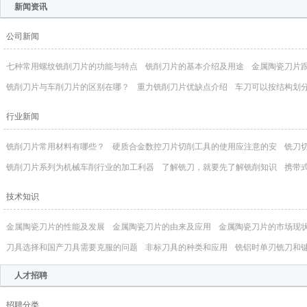
新闻资讯
公司新闻
七种常用螺纹铣削刀片的功能与特点
铣削刀片的基本介绍及用途
金属陶瓷刀片
铣削刀片与车削刀片的区别在哪？
重力铣削刀片优缺点介绍
车刀可以按结构划
行业新闻
铣削刀片常用材料有哪些？
硬质合金数控刀片切削工具的使用应注意的安
铣刀
铣削刀片系列为机械车削行业的加工利器
了解铣刀，就要先了解铣削知识
携带
技术知识
金属陶瓷刀片的性能及发展
金属陶瓷刀片的由来及应用
金属陶瓷刀片的市场现
刀具选择和国产刀具需要克服的问题
非标刀具的种类和应用
铣铝时单刃铣刀和
人才招聘
招聘分类