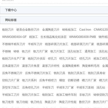
下载中心
网站标签
铣削刀片
硬质合金数控刀片
金属陶瓷刀片
铸铁粗加工
Cast Iron
CNMG120
WNMG080404-GF
精加工
生长细晶氧化铝涂层
WNMG080408-PMB
钢件精
不锈钢半精车刀片
半精车刀片
桃形碎屑刀片加工
桃形碎屑刀片厂家
桃形碎
不锈钢
铸铁
铣刀片
铣刀片厂家
铣刀片加工
浅孔钻加工
通用加工
浅孔钻
铣削刀片生产厂家
铣削刀片供应
镗孔刀
镗孔刀片加工
镗孔刀片
精加工镗孔
后角菱形刀片
菱形刀片角度
菱形刀片特性
金属陶瓷棒料
陶瓷棒料毛坯
金属
后角不锈钢刀片
后角不锈钢刀片加工
铣削刀具
铣削刀具加工
铣削刀具寿命
切削刀片厂家
铣刀片系列
后角半精镗刀
螺纹
切断切槽
槽刀片厂家
槽刀片
异型车刀加工
后角镗孔刀片
半精车刀
半精车刀厂家
半精车刀直销
浅孔钻
半精加工刀片
铣削刀片加工
铣削加工
粗加工钢件车削
非标刀片
铸铁切削刀
铣刀使用
铣刀功能
铣刀特点
陶瓷刀片
陶瓷刀片性能
数控刀片
数控刀片厂