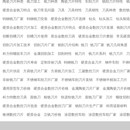
陶瓷刀片种类
铣刀加工
铣刀种类
陶瓷刀片特性
车削刀片
铣削刀片特性
铣
硬质合金铣刀特点
铣刀常见问题
刀具
刀具特性
刀具韧性
刀具种类
数控铣
钨钢铣刀厂家
钨钢铣刀安装
硬质合金数控刀片选择
钻头
钻头加工
钻头制造
硬质合金数控刀片加工
硬质合金数控刀片特点
硬质合金数控刀片发展
铣削刀
切断切槽刀片
切槽刀片使用
质合金数控刀具
硬质合金数控刀片磨损
常见硬
切削刀片加工技术
切削刀片厂家
铣削刀片结构
​铣刀
​铣刀厂家
​铣刀几何角度
科力特螺纹车刀片
金属切削加工
切削特性
铣刀片
铣刀片系列
铣刀刀片
刀
硬质合金数控刀片寿命
定制非标刀具
​钨钢铣刀
硬质合金刀片
钢件车削
不锈
铣刀片供应
方肩铣刀片厂家
方肩铣刀片加工
三菱数控刀片
硬质合金刀片厂
非标铣刀厂家
不锈钢车削刀片厂家
不锈钢车削刀片直销
不锈钢半精加工刀片
通用异型车刀价格
硬质合金数控刀片价格
金属陶瓷刀片厂家
金属陶瓷刀片价
科力特数控刀具
面铣刀
粗铣刀片
快进给铣刀片
面铣刀厂家
刀片
螺纹切削
硬质合金数控刀片批发
硬质合金数控刀厂家
铣削刀片生产厂家
科而诺新材料
株洲数控刀片
硬质合金
立铣刀价格
涂层数控车削
涂层数控车削厂家
涂层数