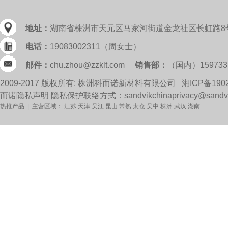
地址：
湖南省株洲市天元区马家河街道金龙社区长虹路8
电话：
19083002311（周女士）
邮件：
chu.zhou@zzklt.com
销售部：
（国内）159733
2009-2017 版权所有: 株洲科而诺新材料有限公司
湘ICP备190
而诺隐私声明 隐私保护联络方式：sandvikchinaprivacy@sandvi
热推产品
| 主营区域：
江苏
天津
吴江
昆山
常熟
太仓
吴中
株洲
武汉
湖南