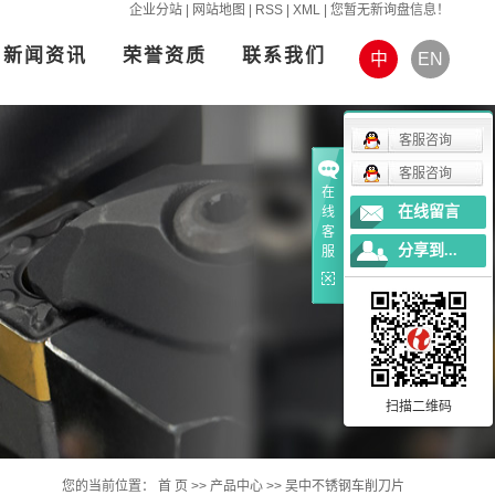
企业分站
|
网站地图
|
RSS
|
XML
|
您暂无新询盘信息！
新闻资讯
荣誉资质
联系我们
中
EN
客服咨询
客服咨询
在
在线留言
线
客
分享到...
服
扫描二维码
您的当前位置：
首 页
>>
产品中心
>>
吴中不锈钢车削刀片