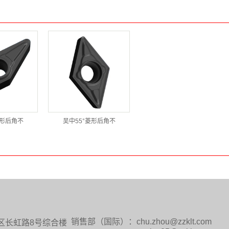
菱形后角不
吴中55°菱形后角不
销售部
（国际）：chu.zhou@zzklt.com
区长虹路8号综合楼