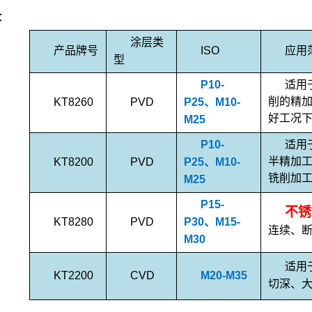
：
涂层类
产品
ISO
应用
牌号
型
P10-
适用
KT8260
PVD
P25
、
M10-
削的精
M25
好工况
P10-
适用
KT8200
PVD
P25
、
M10-
半精加
M25
铣削加
P15-
不锈
KT8280
PVD
P30
、
M15-
连续、
M30
适用
KT2200
CVD
M20-M35
切深、