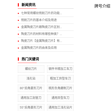
新闻资讯
牌号介绍
七种常用螺纹铣削刀片的功能...
铣削刀片的基本介绍及用途
金属陶瓷刀片跟陶瓷刀片区别...
陶瓷刀片的材料有哪些种类？...
陶瓷刀片【金属陶瓷刀片】有...
金属陶瓷刀片的由来及应用
热门关键词
螺纹刀片
钢件半精加工车刀
浅孔钻
粗加工异型车刀
80°后角菱形刀片
桃形负角磨制刀片
通用加工刮管刀
通用异型车刀
55°后角菱形刀片
通用加工浅孔钻片