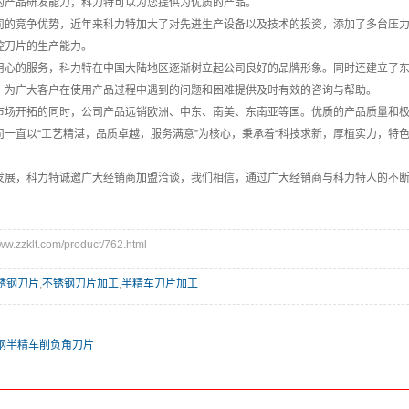
的产品研发能力，科力特可以为您提供为优质的产品。
司的竞争优势，近年来科力特加大了对先进生产设备以及技术的投资，添加了多台压力
控刀片的生产能力。
用心的服务，科力特在中国大陆地区逐渐树立起公司良好的品牌形象。同时还建立了
，为广大客户在使用产品过程中遇到的问题和困难提供及时有效的咨询与帮助。
市场开拓的同时，公司产品远销欧洲、中东、南美、东南亚等国。优质的产品质量和
司一直以“工艺精湛，品质卓越，服务满意”为核心，秉承着“科技求新，厚植实力，特
发展，科力特诚邀广大经销商加盟洽谈，我们相信，通过广大经销商与科力特人的不
zzklt.com/product/762.html
锈钢刀片
,
不锈钢刀片加工
,
半精车刀片加工
钢半精车削负角刀片