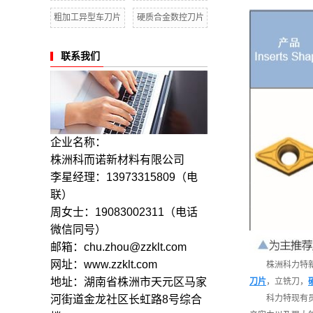
粗加工异型车刀片
硬质合金数控刀片
联系我们
企业名称：
株洲科而诺新材料有限公司
李星经理：13973315809
（电
联）
周女士：19083002311（电话
微信同号）
邮箱：chu.zhou@zzklt.com
网址：www.zzklt.com
株洲科力特
地址：湖南省株洲市天元区马家
刀片
，立铣刀，
河街道金龙社区长虹路8号综合
科力特现有