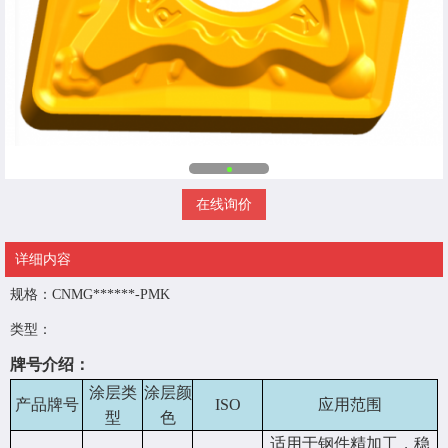
在线询价
详细内容
规格：CNMG******-PMK
类型：
牌号介绍：
涂层类
涂层颜
产品牌号
ISO
应用范围
型
色
适用于钢件精加工，稳