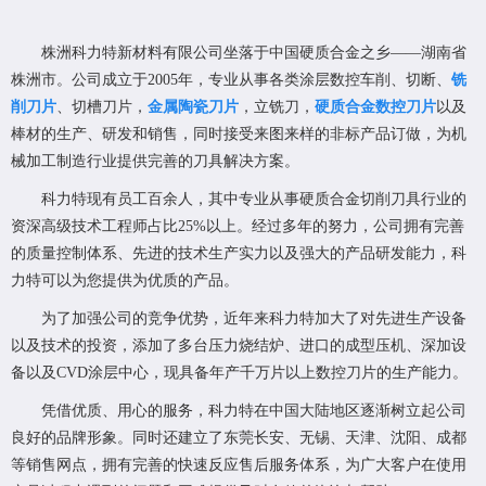
株洲科力特新材料有限公司坐落于中国硬质合金之乡——湖南省
株洲市。公司成立于2005年，专业从事各类涂层数控车削、切断、
铣
削刀片
、切槽刀片，
金属陶瓷刀片
，立铣刀，
硬质合金数控刀片
以及
棒材的生产、研发和销售，同时接受来图来样的非标产品订做，为机
械加工制造行业提供完善的刀具解决方案。
科力特现有员工百余人，其中专业从事硬质合金切削刀具行业的
资深高级技术工程师占比25%以上。经过多年的努力，公司拥有完善
的质量控制体系、先进的技术生产实力以及强大的产品研发能力，科
力特可以为您提供为优质的产品。
为了加强公司的竞争优势，近年来科力特加大了对先进生产设备
以及技术的投资，添加了多台压力烧结炉、进口的成型压机、深加设
备以及CVD涂层中心，现具备年产千万片以上数控刀片的生产能力。
凭借优质、用心的服务，科力特在中国大陆地区逐渐树立起公司
良好的品牌形象。同时还建立了东莞长安、无锡、天津、沈阳、成都
等销售网点，拥有完善的快速反应售后服务体系，为广大客户在使用