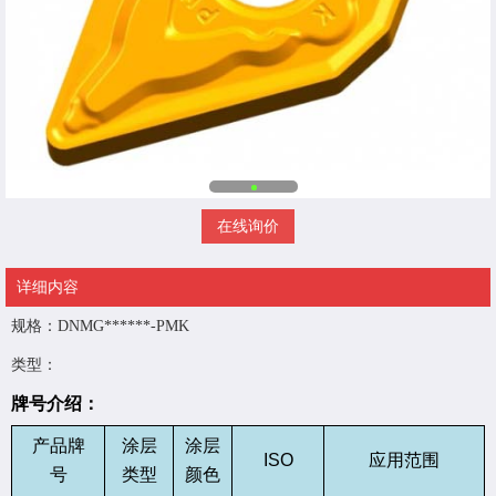
在线询价
详细内容
规格：DNMG******-PMK
类型：
牌号介绍：
产品牌
涂层
涂层
ISO
应用范围
号
类型
颜色