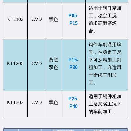
适用于钢件精加
P05-
工，稳定工况，
KT1102
CVD
黑色
P15
追求高耐磨场
合。
钢件车削通用牌
号，在稳定工况
黄黑
P15-
下可从精加工到
KT1203
CVD
双色
P30
粗加工，亦适用
于断续车削加
工。
适用于钢件粗加
P25-
KT1302
CVD
黑色
工及恶劣工况下
P40
的车削加工。