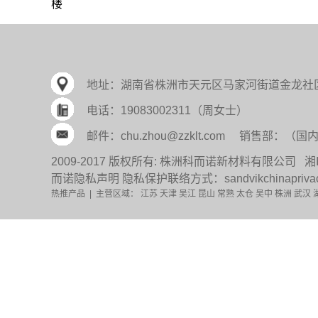
楼
地址：
湖南省株洲市天元区马家河街道金龙社
电话：
19083002311（周女士）
邮件：
chu.zhou@zzklt.com
销售部：
（国内）
2009-2017 版权所有: 株洲科而诺新材料有限公司
湘
而诺隐私声明 隐私保护联络方式：sandvikchinaprivacy
热推产品
| 主营区域：
江苏
天津
吴江
昆山
常熟
太仓
吴中
株洲
武汉