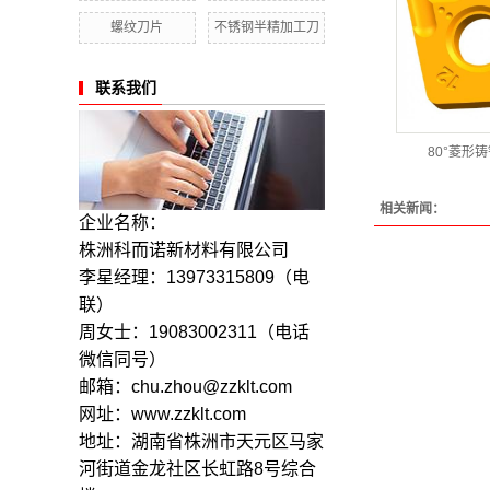
螺纹刀片
不锈钢半精加工刀
联系我们
80°菱形
相关新闻：
企业名称：
株洲科而诺新材料有限公司
李星经理：13973315809
（电
联）
周女士：19083002311（电话
微信同号）
邮箱：chu.zhou@zzklt.com
网址：www.zzklt.com
地址：湖南省株洲市天元区马家
河街道金龙社区长虹路8号综合