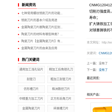
新闻资讯
CNMG120
切削刃强度高
七种常用螺纹铣削刀片的功能...
寿命；
铣削刀片的基本介绍及用途
扩大铸铁加工领
金属陶瓷刀片跟陶瓷刀片区别...
对球墨铸铁的
陶瓷刀片的材料有哪些种类？...
陶瓷刀片【金属陶瓷刀片】有...
本文网址：http://www.
金属陶瓷刀片的由来及应用
关键词：
CNMG12
热门关键词
上一篇：没有了
通用加工浅孔钻片
精加工后角镗孔刀
下一篇：
没有了
最近浏览：
刮管刀
粗加工刮管刀片
仿形槽刀片
株洲数控刀片
相关产品：
中精重力加工刀片
正方形后角刀片
金属陶瓷刀片
碎屑槽刀片