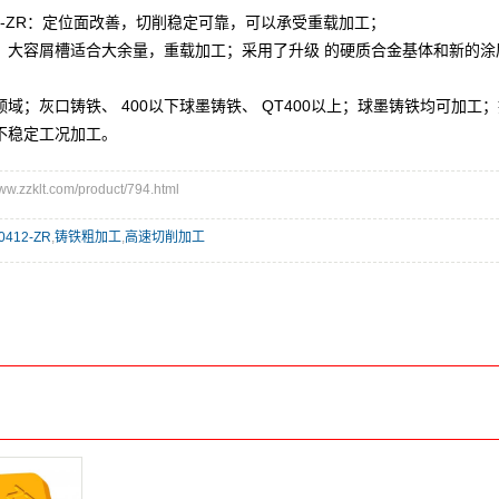
412-ZR：定位面改善，切削稳定可靠，可以承受重载加工；
，大容屑槽适合大余量，重载加工；采用了升级 的硬质合金基体和新的涂
域；灰口铸铁、 400以下球墨铸铁、 QT400以上；球墨铸铁均可加
不稳定工况加工。
zzklt.com/product/794.html
0412-ZR
,
铸铁粗加工
,
高速切削加工