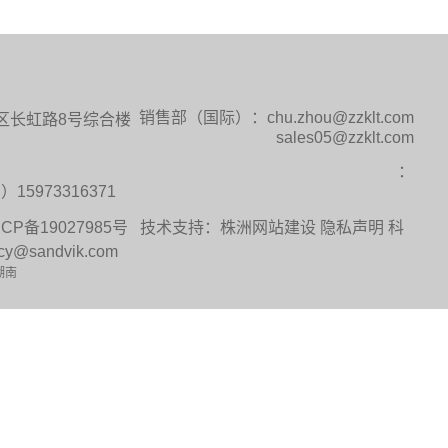
销售部
（国际）：chu.zhou@zzklt.com
区长虹路8号综合楼
sales05@zzklt.com
：
15973316371
ICP备19027985号
技术支持：
株洲网站建设
隐私声明
科
@sandvik.com
湖南