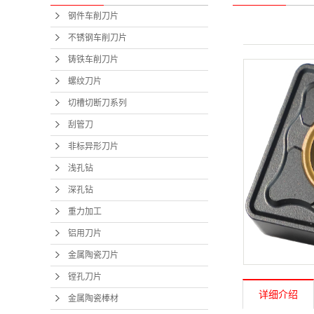
钢件车削刀片
不锈钢车削刀片
铸铁车削刀片
螺纹刀片
切槽切断刀系列
刮管刀
非标异形刀片
浅孔钻
深孔钻
重力加工
铝用刀片
金属陶瓷刀片
镗孔刀片
详细介绍
金属陶瓷棒材