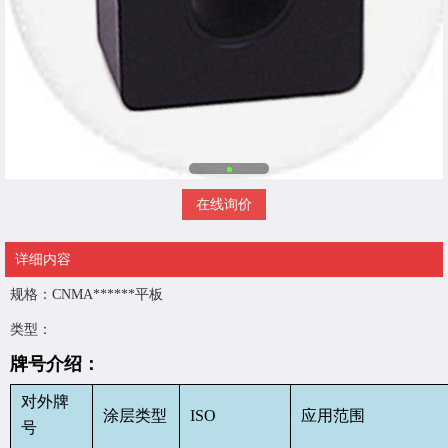
在线询价
详细内容
规格：CNMA******平板
类型：
牌号介绍：
对外牌
涂层类型
ISO
应用范围
号