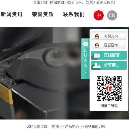
企业分站
|
网站地图
|
RSS
|
XML
|
您暂无新询盘信息！
新闻资讯
荣誉资质
联系我们
中
EN
客服咨询
客服咨询
在
在线留言
线
客
分享到...
服
扫描二维码
您的当前位置：
首 页
>>
产品中心
>>
铸铁车削刀片