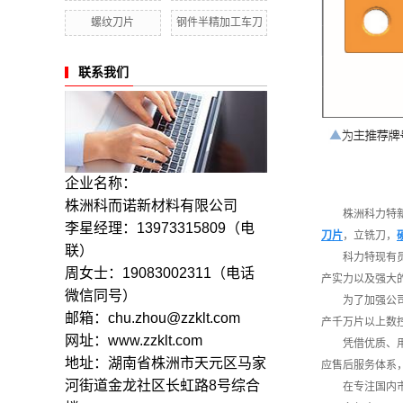
螺纹刀片
钢件半精加工车刀
联系我们
企业名称：
株洲科而诺新材料有限公司
株洲科力特
李星经理：13973315809
（电
刀片
，立铣刀，
联）
科力特现有
周女士：19083002311（电话
产实力以及强大
微信同号）
为了加强公
邮箱：chu.zhou@zzklt.com
产千万片以上数
网址：www.zzklt.com
凭借优质、
地址：湖南省株洲市天元区马家
应售后服务体系
河街道金龙社区长虹路8号综合
在专注国内