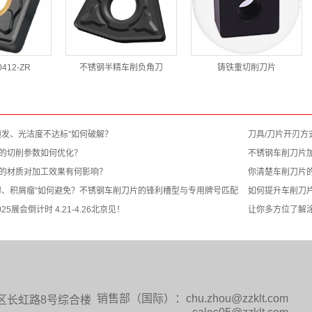
412-ZR
不锈钢半精车削负角刀
铸铁重切削刀片
频发、光洁度不达标”如何破解？
刀具/刀片开刃方
的切削参数如何优化？
不锈钢车削刀片
的材质对加工效果有何影响？
你清楚车削刀片
刀、积屑瘤”如何避免？不锈钢车削刀片的锋利槽型与专用牌号匹配
如何提升车削刀
2025展会倒计时 4.21-4.26北京见！
让你多方位了解
销售部
（国际）：chu.zhou@zzklt.com
区长虹路8号综合楼