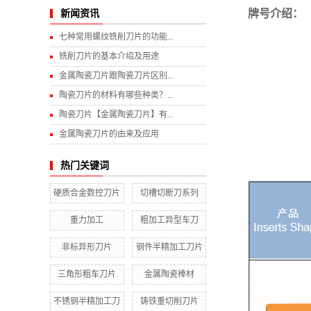
牌号介绍：
新闻资讯
七种常用螺纹铣削刀片的功能...
铣削刀片的基本介绍及用途
金属陶瓷刀片跟陶瓷刀片区别...
陶瓷刀片的材料有哪些种类？...
陶瓷刀片【金属陶瓷刀片】有...
金属陶瓷刀片的由来及应用
热门关键词
硬质合金数控刀片
切槽切断刀系列
重力加工
粗加工异型车刀
非标异形刀片
钢件半精加工刀片
三角形粗车刀片
金属陶瓷棒材
不锈钢半精加工刀
铸铁重切削刀片