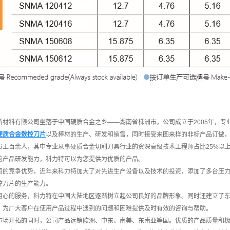
新材料有限公司坐落于中国硬质合金之乡——湖南省株洲市。公司成立于2005年，专
硬质合金数控刀片
以及棒材的生产、研发和销售，同时接受来图来样的非标产品订做
员工百余人，其中专业从事硬质合金切削刀具行业的资深高级技术工程师占比25%以
的产品研发能力，科力特可以为您提供为优质的产品。
司的竞争优势，近年来科力特加大了对先进生产设备以及技术的投资，添加了多台压力
控刀片的生产能力。
用心的服务，科力特在中国大陆地区逐渐树立起公司良好的品牌形象。同时还建立了
，为广大客户在使用产品过程中遇到的问题和困难提供及时有效的咨询与帮助。
市场开拓的同时，公司产品远销欧洲、中东、南美、东南亚等国。优质的产品质量和