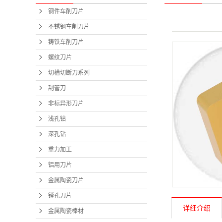
钢件车削刀片
不锈钢车削刀片
铸铁车削刀片
螺纹刀片
切槽切断刀系列
刮管刀
非标异形刀片
浅孔钻
深孔钻
重力加工
铝用刀片
金属陶瓷刀片
镗孔刀片
详细介绍
金属陶瓷棒材