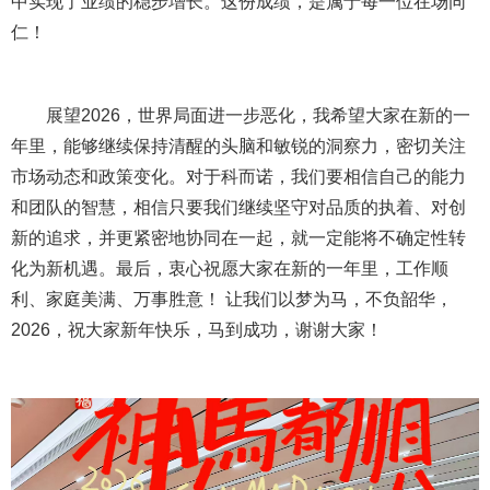
中实现了业绩的稳步增长。这份成绩，是属于每一位在场同
仁！
展望2026，世界局面进一步恶化，我希望大家在新的一
年里，能够继续保持清醒的头脑和敏锐的洞察力，密切关注
市场动态和政策变化。对于科而诺，我们要相信自己的能力
和团队的智慧，相信只要我们继续坚守对品质的执着、对创
新的追求，并更紧密地协同在一起，就一定能将不确定性转
化为新机遇。最后，衷心祝愿大家在新的一年里，工作顺
利、家庭美满、万事胜意！ 让我们以梦为马，不负韶华，
2026，祝大家新年快乐，马到成功，谢谢大家！