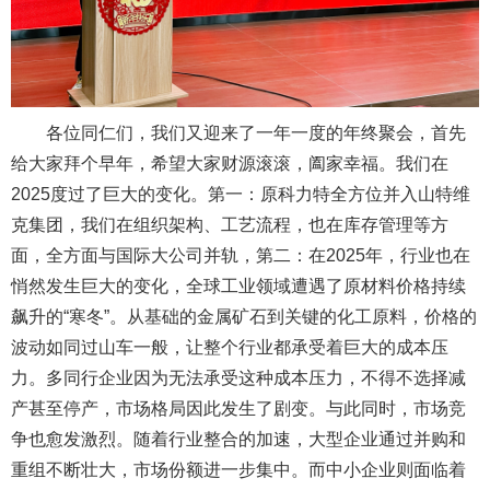
各位同仁们，我们又迎来了一年一度的年终聚会，首先
给大家拜个早年，希望大家财源滚滚，阖家幸福。我们在
2025度过了巨大的变化。第一：原科力特全方位并入山特维
克集团，我们在组织架构、工艺流程，也在库存管理等方
面，全方面与国际大公司并轨，第二：在2025年，行业也在
悄然发生巨大的变化，全球工业领域遭遇了原材料价格持续
飙升的“寒冬”。从基础的金属矿石到关键的化工原料，价格的
波动如同过山车一般，让整个行业都承受着巨大的成本压
力。多同行企业因为无法承受这种成本压力，不得不选择减
产甚至停产，市场格局因此发生了剧变。与此同时，市场竞
争也愈发激烈。随着行业整合的加速，大型企业通过并购和
重组不断壮大，市场份额进一步集中。而中小企业则面临着