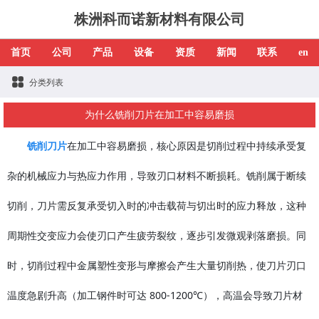
株洲科而诺新材料有限公司
首页
公司
产品
设备
资质
新闻
联系
en
分类列表
为什么铣削刀片在加工中容易磨损
铣削刀片
在加工中容易磨损，核心原因是切削过程中持续承受复
杂的机械应力与热应力作用，导致刃口材料不断损耗。铣削属于断续
切削，刀片需反复承受切入时的冲击载荷与切出时的应力释放，这种
周期性交变应力会使刃口产生疲劳裂纹，逐步引发微观剥落磨损。同
时，切削过程中金属塑性变形与摩擦会产生大量切削热，使刀片刃口
温度急剧升高（加工钢件时可达 800-1200℃），高温会导致刀片材